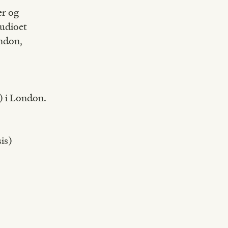
er og
tudioet
ondon,
) i London.
is)