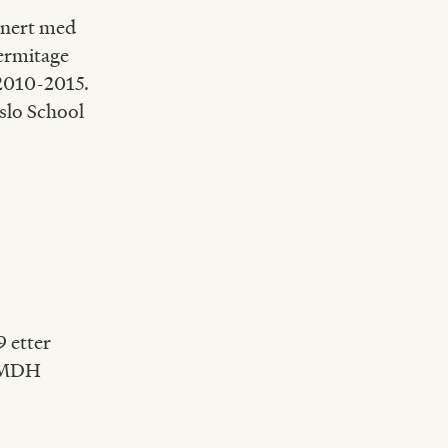
inert med
ermitage
 2010-2015.
slo School
 etter
a MDH