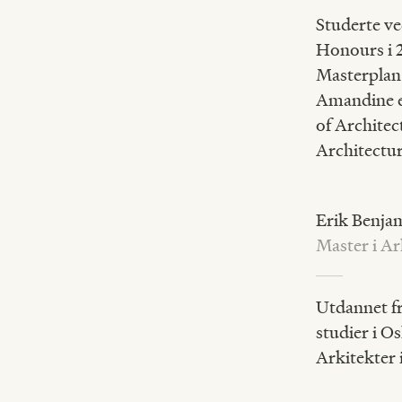
Studerte ve
Honours i 
Masterplan 
Amandine er
of Architec
Architectur
Erik Benja
Master i Ar
Utdannet fr
studier i O
Arkitekter 