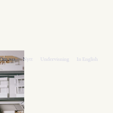
Om oss
Nytt
Undervisning
In English