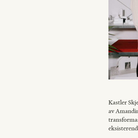
Kastler Skj
av Amandine
transformas
eksisterend