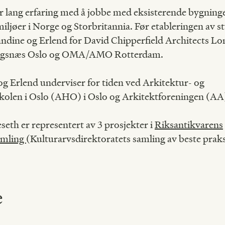
r lang erfaring med å jobbe med eksisterende bygning
iljøer i Norge og Storbritannia. Før etableringen av s
ndine og Erlend for David Chipperfield Architects L
igsnæs Oslo og OMA/AMO Rotterdam.
 Erlend underviser for tiden ved Arkitektur- og
kolen i Oslo (AHO) i Oslo og Arkitektforeningen (AA
eseth er representert av 3 prosjekter i
Riksantikvarens
amling
(Kulturarvsdirektoratets samling av beste praks
e