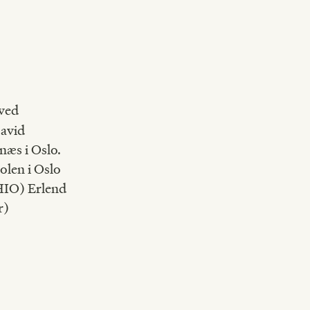
 ved
David
næs i Oslo.
olen i Oslo
HIO) Erlend
r)