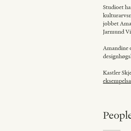
Studioet ha
kulturarvsm
jobbet Ama
Jarmund V
Amandine og
designhøgs
Kastler Skj
eksempels
Peopl