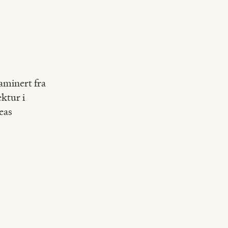
saminert fra
ktur i
eas