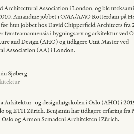
d Architectural Association i London, og ble uteksam
2010. Amandine jobbet i OMA/AMO Rotterdam på H
før hun jobbet hos David Chipperfield Architects fra
 førsteamanuensis i bygningsarv og arkitektur ved O
ture and Design (AHO) og tidligere Unit Master ved
al Association (AA) i London.
min Sjøberg
kitektur
a Arkitektur- og designhøgskolen i Oslo (AHO) i 2019
slo og ETH Zürich. Benjamin har tidligere erfaring fr
i Oslo og Armon Semadeni Architekten i Zürich.