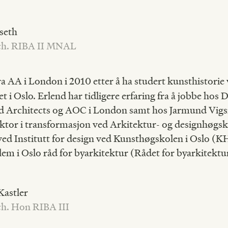
seth
ch. RIBA II MNAL
a AA i London i 2010 etter å ha studert kunsthistorie
t i Oslo. Erlend har tidligere erfaring fra å jobbe hos 
ld Architects og AOC i London samt hos Jarmund Vigs
ektor i transformasjon ved Arkitektur- og designhøgsk
ed Institutt for design ved Kunsthøgskolen i Oslo (K
em i Oslo råd for byarkitektur (Rådet for byarkitektu
astler
h. Hon RIBA III