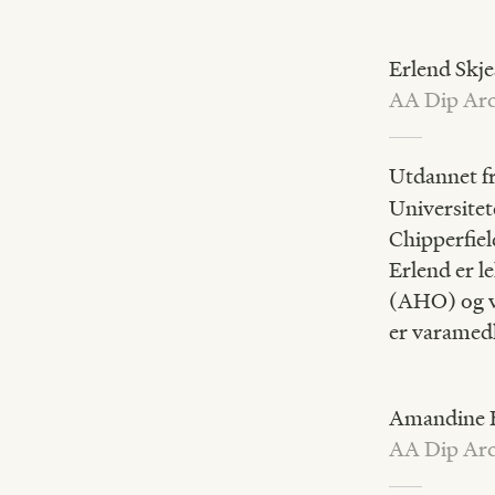
Erlend Skje
AA Dip Ar
Utdannet fr
Universitete
Chipperfie
Erlend er l
(AHO) og v
er varamedl
Amandine K
AA Dip Arc