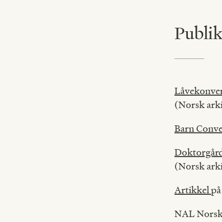
Publik
Låvekonver
(Norsk ark
Barn Conve
Doktorgår
(Norsk ark
Artikkel
på
NAL Norske